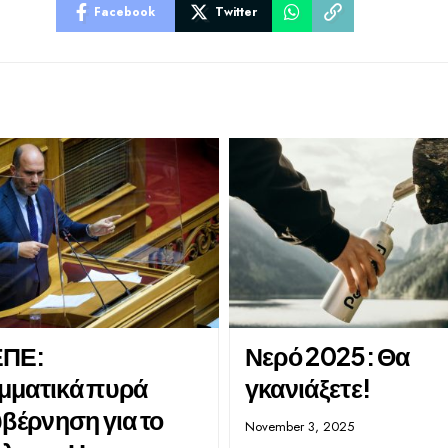
Facebook
Twitter
ΠΕ:
Νερό 2025: Θα
ματικά πυρά
γκανιάξετε!
βέρνηση για το
November 3, 2025