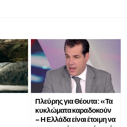
Πλεύρης για Θέουτα: «Τα
κυκλώματα καραδοκούν
– Η Ελλάδα είναι έτοιμη να