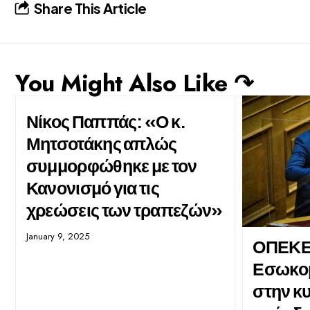
Share This Article
You Might Also Like ↷
Νίκος Παππάς: «Ο κ.
Μητσοτάκης απλώς
συμμορφώθηκε με τον
Κανονισμό για τις
χρεώσεις των τραπεζών»
January 9, 2025
ΟΠΕΚΕ
Εσωκομ
στην κυ