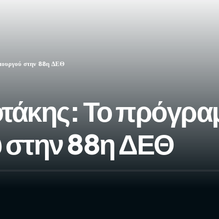
πουργού στην 88η ΔΕΘ
τάκης: Το πρόγρα
στην 88η ΔΕΘ