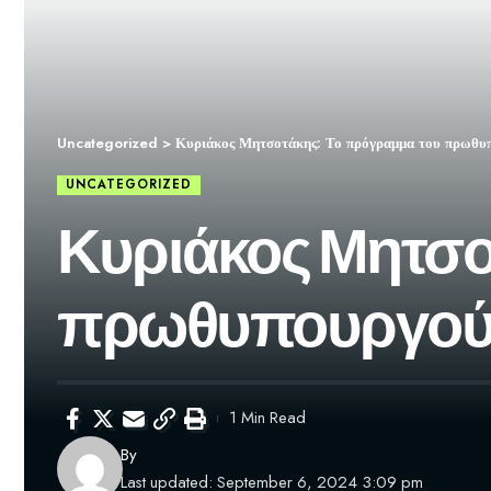
Uncategorized
>
Κυριάκος Μητσοτάκης: Το πρόγραμμα του πρωθυ
UNCATEGORIZED
Κυριάκος Μητσο
πρωθυπουργού 
1 Min Read
By
Last updated: September 6, 2024 3:09 pm