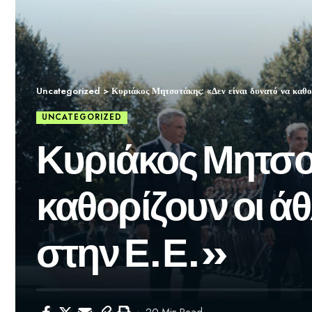
Uncategorized
>
Κυριάκος Μητσοτάκης: «Δεν είναι δυνατό να καθορί
UNCATEGORIZED
Κυριάκος Μητσοτ
καθορίζουν οι άθ
στην Ε.Ε.»