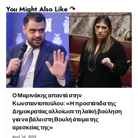
You Might Also Like ↷
Ο Μαρινάκης απαντά στην
Κωνσταντοπούλου: «Η προστάτιδα της
Δημοκρατίας αλλοίωσε τη λαϊκή βούληση
για να βάλει στη Βουλή άτομα της
αρεσκείας της»
April 16, 2025