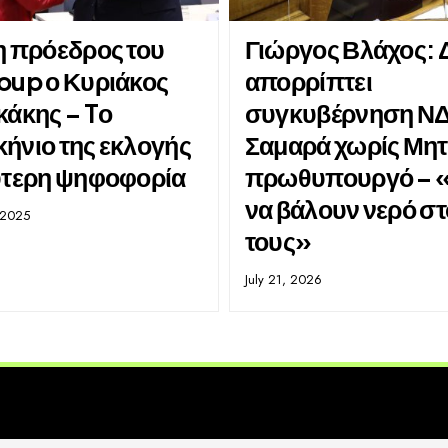
η πρόεδρος του
Γιώργος Βλάχος: 
oup ο Κυριάκος
απορρίπτει
κάκης – Tο
συγκυβέρνηση Ν
ήνιο της εκλογής
Σαμαρά χωρίς Μη
ύτερη ψηφοφορία
πρωθυπουργό – 
να βάλουν νερό στ
 2025
τους»
July 21, 2026