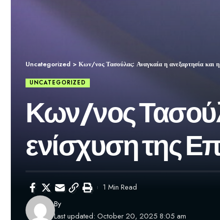
Uncategorized
>
Κων/νος Τασούλας: Αναγκαία η ανεξαρτησία και η
UNCATEGORIZED
Κων/νος Τασούλα
ενίσχυση της Ε
1 Min Read
By
Last updated: October 20, 2025 8:05 am