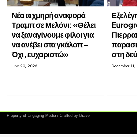
Νέα αιχμηρή αναφορά
Εξελέγ
Τραμπ σε Μελόνι: «Θέλει
Eurogr
να ξαναγίνουμε φίλοι για
Πιερρα
να ανέβει στα γκάλοπ –
παρασκ
Όχι, ευχαριστώ»
στη δε
June 20, 2026
December 11,
Property of Engaging Media / Crafted by Brave