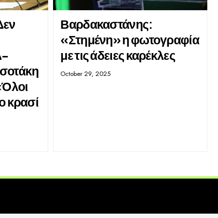
Δεν
Βαρδακαστάνης:
«Στημένη» η φωτογραφία
Δ-
με τις άδειες καρέκλες
τσοτάκη
October 29, 2025
«Όλοι
ο κρασί