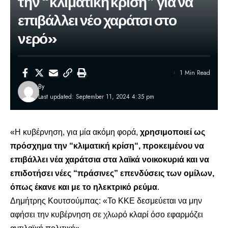
την “κλιματική κρίση” για να
επιβάλλει νέο χαράτσι στο
νερό»
1 Min Read
By
Last updated: September 11, 2024 4:35 pm
«Η κυβέρνηση, για μία ακόμη φορά,
χρησιμοποιεί ως
πρόσχημα την “
κλιματική κρίση
“, προκειμένου να
επιβάλλει νέα χαράτσια στα λαϊκά νοικοκυριά και να
επιδοτήσει νέες “πράσινες” επενδύσεις των ομίλων,
όπως έκανε και με το ηλεκτρικό ρεύμα
.
Δημήτρης Κουτσούμπας: «Το ΚΚΕ δεσμεύεται να μην
αφήσει την κυβέρνηση σε χλωρό κλαρί όσο εφαρμόζει