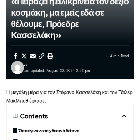
«Πειράζει η ειλικρίνεια τον δεξιό
κοσμάκη, μα εμείς εδά σε
θέλουμε, Πρόεδρε
Κασσελάκη»
4 Min Read
By
Last updated: August 30, 2024 2:23 pm
Η μεγάλη μέρα για τον
Στέφανο Κασσελάκη και τον Τάιλερ
ΜακΜπεθ
έφτασε.
Contents
Όσα έγιναν στο χθεσινό δείπνο