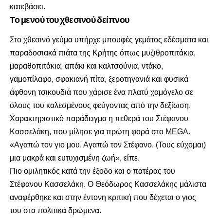
κατεβάσει.
Το μενού του χθεσινού δείπνου
Στο χθεσινό γεύμα υπήρχε μπουφές γεμάτος εδέσματα και
παραδοσιακά πιάτα της Κρήτης όπως μυζιθροπιτάκια,
μαραθοπιτάκια, απάκι και καλτσούνια, ντάκο,
γαμοπίλαφο, σφακιανή πίτα, ξεροτηγανιά και φυσικά
άφθονη τσικουδιά που χάρισε ένα πλατύ χαμόγελο σε
όλους του καλεσμένους φεύγοντας από την δεξίωση.
Χαρακτηριστικό παράδειγμα η πεθερά του Στέφανου
Κασσελάκη, που μίλησε για πρώτη φορά στο MEGA.
«Αγαπώ τον γιο μου. Αγαπώ τον Στέφανο. (Τους εύχομαι)
μια μακρά και ευτυχισμένη ζωή», είπε.
Πιο ομιλητικός κατά την έξοδο και ο πατέρας του
Στέφανου Κασσελάκη. Ο Θεόδωρος Κασσελάκης μάλιστα
αναφέρθηκε και στην έντονη κριτική που δέχεται ο γιος
του στα πολιτικά δρώμενα.