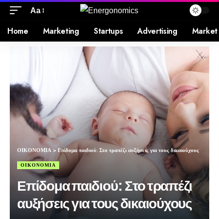
Aa
Home
Marketing
Startups
Advertising
Market
ΟΙΚΟΝΟΜΙΑ
>
Επίδομα παιδιού: Στο τραπέζι αυξήσεις για τους δικαιούχους
ΟΙΚΟΝΟΜΙΑ
Επίδομα παιδιού: Στο τραπέζι
αυξήσεις για τους δικαιούχους