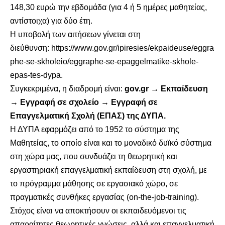
148,30 ευρώ την εβδομάδα (για 4 ή 5 ημέρες μαθητείας,
αντίστοιχα) για δύο έτη.
Η υποβολή των αιτήσεων γίνεται στη
διεύθυνση:
https://www.gov.gr/ipiresies/ekpaideuse/eggra
phe-se-skholeio/eggraphe-se-epaggelmatike-skhole-
epas-tes-dypa
.
Συγκεκριμένα, η διαδρομή είναι:
gov.gr → Εκπαίδευση
→ Εγγραφή σε σχολείο → Εγγραφή σε
Επαγγελματική Σχολή (ΕΠΑΣ) της ΔΥΠΑ.
Η ΔΥΠΑ εφαρμόζει από το 1952 το σύστημα της
Μαθητείας, το οποίο είναι και το μοναδικό δυϊκό σύστημα
στη χώρα μας, που συνδυάζει τη θεωρητική και
εργαστηριακή επαγγελματική εκπαίδευση στη σχολή, με
το πρόγραμμα μάθησης σε εργασιακό χώρο, σε
πραγματικές συνθήκες εργασίας (on-the-job-training).
Στόχος είναι να αποκτήσουν οι εκπαιδευόμενοι τις
απαραίτητες θεωρητικές γνώσεις, αλλά και επαγγελματική