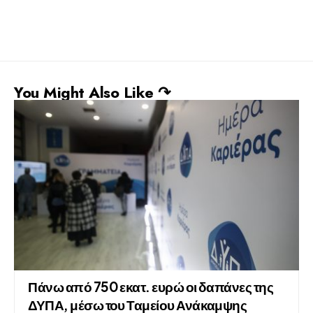
You Might Also Like ↷
Πάνω από 750 εκατ. ευρώ οι δαπάνες της
ΔΥΠΑ, μέσω του Ταμείου Ανάκαμψης