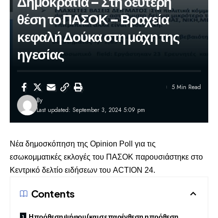
Δημοκρατία – Στη δεύτερη
θέση το ΠΑΣΟΚ – Βραχεία
κεφαλή Δούκα στη μάχη της
ηγεσίας
5 Min Read
By
Last updated: September 3, 2024 5:09 pm
Νέα
δημοσκόπηση
της Οpinion Poll για τις
εσωκομματικές εκλογές του ΠΑΣΟΚ παρουσιάστηκε στο
Κεντρικό δελτίο ειδήσεων του ACTION 24.
Contents
Η πρόθεση ψήφου (και σε παρένθεση η πρόθεση