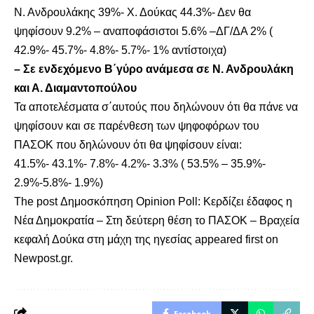
Ν. Ανδρουλάκης 39%- Χ. Δούκας 44.3%- Δεν θα
ψηφίσουν 9.2% – αναποφάσιστοι 5.6% –ΔΓ/ΔΑ 2% (
42.9%- 45.7%- 4.8%- 5.7%- 1% αντίστοιχα)
– Σε ενδεχόμενο Β΄γύρο ανάμεσα σε Ν. Ανδρουλάκη
και Α. Διαμαντοπούλου
Τα αποτελέσματα σ΄αυτούς που δηλώνουν ότι θα πάνε να
ψηφίσουν και σε παρένθεση των ψηφοφόρων του
ΠΑΣΟΚ που δηλώνουν ότι θα ψηφίσουν είναι:
41.5%- 43.1%- 7.8%- 4.2%- 3.3% ( 53.5% – 35.9%-
2.9%-5.8%- 1.9%)
The post
Δημοσκόπηση Opinion Poll: Κερδίζει έδαφος η
Νέα Δημοκρατία – Στη δεύτερη θέση το ΠΑΣΟΚ – Βραχεία
κεφαλή Δούκα στη μάχη της ηγεσίας
appeared first on
Newpost.gr
.
Facebook