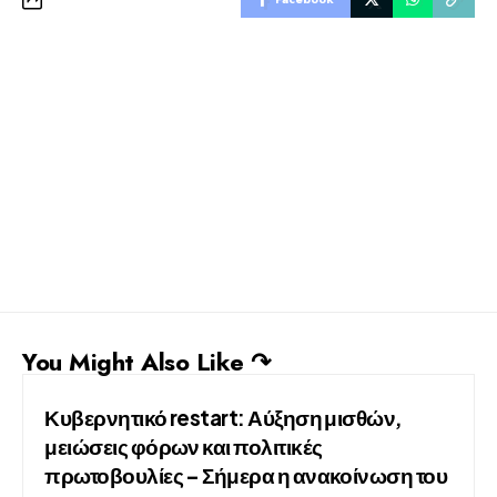
You Might Also Like ↷
Κυβερνητικό restart: Αύξηση μισθών,
μειώσεις φόρων και πολιτικές
πρωτοβουλίες – Σήμερα η ανακοίνωση του