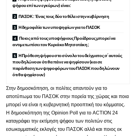
ψήφου επί των εγκύρων) είναι:
ΠΑΣΟΚ: Ένας τους δύο το θέλει στην κυβέρνηση
Η δημοφιλία των υποψηφίων για το ΠΑΣΟΚ
Ποιος από τους υποψήφιους Προέδρους μπορεί να
αντιμετωπίσει τον Κυριάκο Μητσοτάκη;
Η Πρόθεση ψήφου στο σύνολο του δείγματος σ΄αυτούς
που δηλώνουν ότι θα πάνε να ψηφίσουν (και σε
παρένθεση των ψηφοφόρων του ΠΑΣΟΚ που δηλώνουν
ότι θα ψηφίσουν)
Στην δημοσκόπηση, οι πολίτες απαντούν για το
αποτύπωμα του ΠΑΣΟΚ στην πορεία της χώρας και ποια
μπορεί να είναι η κυβερνητική προοπτική του κόμματος.
Η δημοσκόπηση της Οpinion Poll για το ACTION 24
καταγράφει την εκτίμηση ψήφου των πολιτών στις
εσωκομματικές εκλογές του ΠΑΣΟΚ αλλά και ποιος εκ