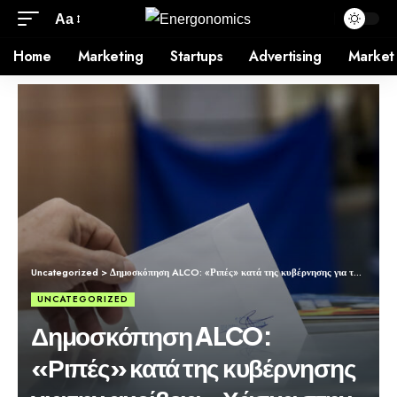
Aa
Home
Marketing
Startups
Advertising
Market
Uncategorized
>
Δημοσκόπηση ALCO: «Ριπές» κατά της κυβέρνησης για την ακρίβεια – Χάσμα στην αντιπολίτευση – Ο «δείκτης εμπιστοσύνης» στον Τσίπρα
UNCATEGORIZED
Δημοσκόπηση ALCO:
«Ριπές» κατά της κυβέρνησης