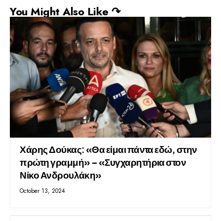
You Might Also Like ↷
Χάρης Δούκας: «Θα είμαι πάντα εδώ, στην
πρώτη γραμμή» – «Συγχαρητήρια στον
Νίκο Ανδρουλάκη»
October 13, 2024