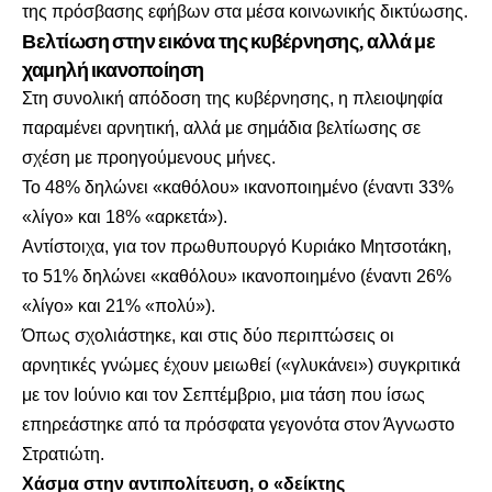
της πρόσβασης εφήβων στα μέσα κοινωνικής δικτύωσης.
Βελτίωση στην εικόνα της κυβέρνησης, αλλά με
χαμηλή ικανοποίηση
Στη συνολική απόδοση της κυβέρνησης, η πλειοψηφία
παραμένει αρνητική, αλλά με σημάδια βελτίωσης σε
σχέση με προηγούμενους μήνες.
Το 48% δηλώνει «καθόλου» ικανοποιημένο (έναντι 33%
«λίγο» και 18% «αρκετά»).
Αντίστοιχα, για τον πρωθυπουργό Κυριάκο Μητσοτάκη,
το 51% δηλώνει «καθόλου» ικανοποιημένο (έναντι 26%
«λίγο» και 21% «πολύ»).
Όπως σχολιάστηκε, και στις δύο περιπτώσεις οι
αρνητικές γνώμες έχουν μειωθεί («γλυκάνει») συγκριτικά
με τον Ιούνιο και τον Σεπτέμβριο, μια τάση που ίσως
επηρεάστηκε από τα πρόσφατα γεγονότα στον Άγνωστο
Στρατιώτη.
Χάσμα στην αντιπολίτευση, ο «δείκτης