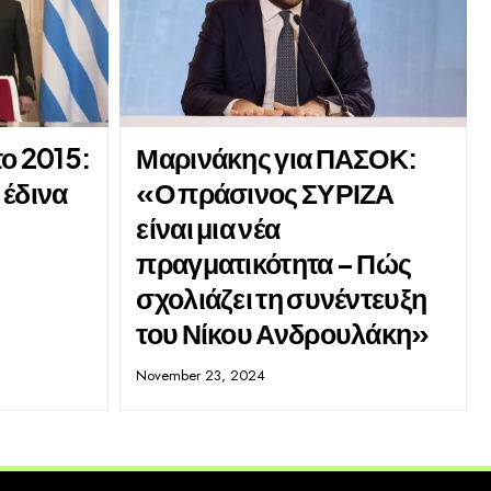
το 2015:
Μαρινάκης για ΠΑΣΟΚ:
 έδινα
«Ο πράσινος ΣΥΡΙΖΑ
είναι μια νέα
πραγματικότητα – Πώς
σχολιάζει τη συνέντευξη
του Νίκου Ανδρουλάκη»
November 23, 2024