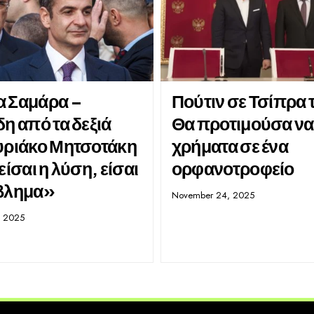
 Σαμάρα –
Πούτιν σε Τσίπρα 
η από τα δεξιά
Θα προτιμούσα να
υριάκο Μητσοτάκη
χρήματα σε ένα
είσαι η λύση, είσαι
ορφανοτροφείο
βλημα»
November 24, 2025
, 2025