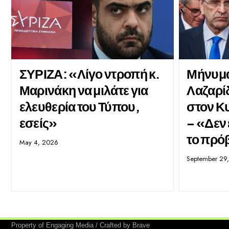
ΣΥΡΙΖΑ: «Λίγο ντροπή κ.
Μήνυμα
Μαρινάκη να μιλάτε για
Λαζαρίδ
ελευθερία του Τύπου,
στον Κ
εσείς»
– «Δεν 
το πρό
May 4, 2026
September 29
Property of Engaging Media / Crafted by Brave