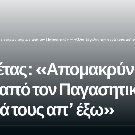
 νεκρών ψαριών από τον Παγασητικό» – «Όλοι έβγαλαν την ουρά τους απ’ 
τας: «Απομακρύν
από τον Παγασητι
ά τους απ’ έξω»