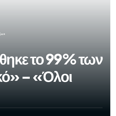
έξω»
θηκε το 99% των
κό» – «Όλοι