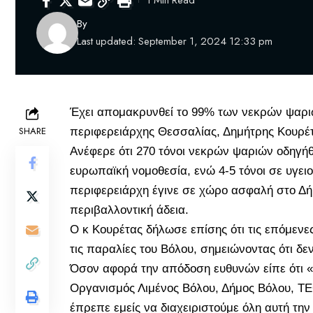
1 Min Read
By
Last updated: September 1, 2024 12:33 pm
Έχει απομακρυνθεί το 99% των νεκρών ψαρι
SHARE
περιφερειάρχης Θεσσαλίας,
Δημήτρης Κουρέ
Ανέφερε ότι 270 τόνοι νεκρών ψαριών οδηγ
ευρωπαϊκή νομοθεσία, ενώ 4-5 τόνοι σε υγει
περιφερειάρχη έγινε σε χώρο ασφαλή στο Δήμ
περιβαλλοντική άδεια.
Ο κ Κουρέτας δήλωσε επίσης ότι τις επόμενες
τις παραλίες του Βόλου, σημειώνοντας ότι δε
Όσον αφορά την απόδοση ευθυνών είπε ότι «ό
Οργανισμός Λιμένος Βόλου, Δήμος Βόλου, ΤΕ
έπρεπε εμείς να διαχειριστούμε όλη αυτή τη