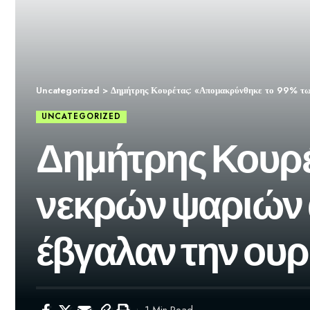
Uncategorized
>
Δημήτρης Κουρέτας: «Απομακρύνθηκε το 99% των
UNCATEGORIZED
Δημήτρης Κουρέ
νεκρών ψαριών 
έβγαλαν την ουρ