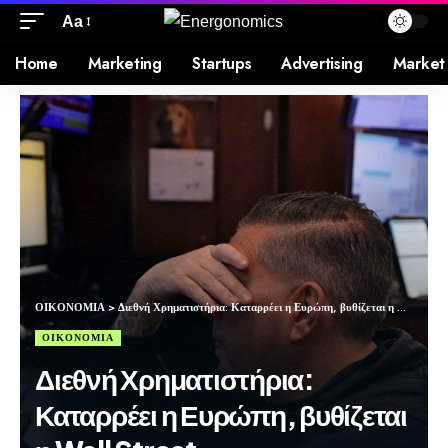
Aa
Home
Marketing
Startups
Advertising
Market
ΟΙΚΟΝΟΜΙΑ
>
Διεθνή Χρηματιστήρια: Καταρρέει η Ευρώπη, βυθίζεται η Wall Street
ΟΙΚΟΝΟΜΙΑ
Διεθνή Χρηματιστήρια:
Καταρρέει η Ευρώπη, βυθίζεται