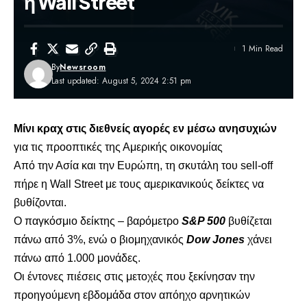
η Wall Street
1 Min Read
By
Newsroom
Last updated: August 5, 2024 2:51 pm
Μίνι κραχ στις διεθνείς αγορές εν μέσω ανησυχιών
για τις προοπτικές της Αμερικής οικονομίας
Από την Ασία και την Ευρώπη, τη σκυτάλη του sell-off
πήρε η Wall Street με τους αμερικανικούς δείκτες να
βυθίζονται.
Ο παγκόσμιο δείκτης – βαρόμετρο
S
&
P
500
βυθίζεται
πάνω από 3%, ενώ ο βιομηχανικός
Dow
Jones
χάνει
πάνω από 1.000 μονάδες.
Οι έντονες πιέσεις στις μετοχές που ξεκίνησαν την
προηγούμενη εβδομάδα στον απόηχο αρνητικών