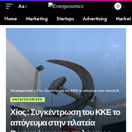
Aa
Home
Marketing
Startups
Advertising
Market
Uncategorized
>
Χίος: Συγκέντρωση του ΚΚΕ το απόγευμα στην πλατεία Βουνακίου για το πολύνεκρο ναυάγιο
UNCATEGORIZED
Χίος: Συγκέντρωση του ΚΚΕ το
απόγευμα στην πλατεία