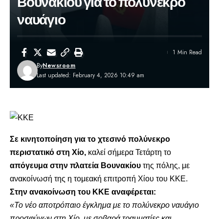
Βουνακίου για το πολύνεκρο
ναυάγιο
1 Min Read
By
Newsroom
Last updated: February 4, 2026 10:49 am
Σε κινητοποίηση για το
χτεσινό πολύνεκρο
περιστατικό στη Χίο
,
καλεί σήμερα Τετάρτη το
απόγευμα στην πλατεία Βουνακίου
της πόλης, με
ανακοίνωσή της η τομεακή επιτροπή Χίου του ΚΚΕ.
Στην ανακοίνωση του ΚΚΕ αναφέρεται:
«Το νέο αποτρόπαιο έγκλημα με το πολύνεκρο ναυάγιο
προσφύγων στη Χίο, με σοβαρά τραυματίες και