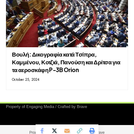
Βουλή: Δικογραφία κατά Τσίπρα,
Καμμένου, Κοτζιά, Πανούση και Δρίτσα για
τα αεροσκάφη P-3B Orion
October 25, 2024
Property of Engaging Media / Crafted by Brave
Property of Engaging Media / Crafted by Brave