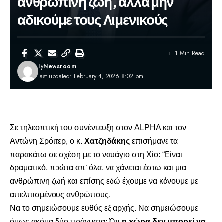
ανθρώπινη ζωή, αλλά μην
αδικούμε τους Λιμενικούς
1 Min Read
By
Newsroom
Last updated: February 4, 2026 8:02 pm
Σε τηλεοπτική του συνέντευξη στον ALPHA και τον
Αντώνη Σρόιτερ, ο κ.
Χατζηδάκης
επισήμανε τα
παρακάτω σε σχέση με το ναυάγιο στη
Χίο
: “Είναι
δραματικό, πρώτα απ’ όλα, να χάνεται έστω και μια
ανθρώπινη ζωή και επίσης εδώ έχουμε να κάνουμε με
απελπισμένους ανθρώπους.
Να το σημειώσουμε ευθύς εξ αρχής. Να σημειώσουμε
όμως ακόμα δύο πράγματα: Ότι
η χώρα δεν μπορεί να