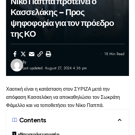
Νίκο Παππά προτείνει ο
Κασσελάκης – Προς
ψηφοφορία για τον πρόεδρο
της ΚΟ
18 Min Read
By
Last updated: August 27, 2024 4:36 pm
Χαοτική είναι η κατάσταση στον ΣΥΡΙΖΑ μετά την
απόφαση Κασσελάκη να αποκαθηλώσει τον
Σωκράτη
Φάμελλο
και να τοποθετήσει τον Νίκο Παππά.
Contents
«Να μου γίνει μομφή»