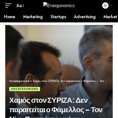
Aa
Home
Marketing
Startups
Advertising
Market
Uncategorized
>
Χαμός στον ΣΥΡΙΖΑ: Δεν παραιτείται ο Φάμελλος – Τον Νίκο Παππά προτείνει ο Κασσελάκης – Προς ψηφοφορία για τον πρόεδρο της ΚΟ
UNCATEGORIZED
Χαμός στον ΣΥΡΙΖΑ: Δεν
παραιτείται ο Φάμελλος – Τον