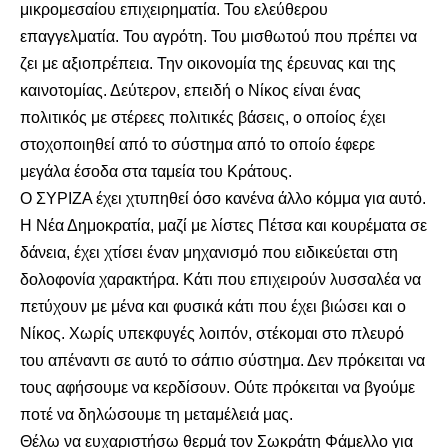
μικρομεσαίου επιχειρηματία. Του ελεύθερου
επαγγελματία. Του αγρότη. Του μισθωτού που πρέπει να
ζει με αξιοπρέπεια. Την οικονομία της έρευνας και της
καινοτομίας. Δεύτερον, επειδή ο Νίκος είναι ένας
πολιτικός με στέρεες πολιτικές βάσεις, ο οποίος έχει
στοχοποιηθεί από το σύστημα από το οποίο έφερε
μεγάλα έσοδα στα ταμεία του Κράτους.
Ο ΣΥΡΙΖΑ έχει χτυπηθεί όσο κανένα άλλο κόμμα για αυτό.
Η Νέα Δημοκρατία, μαζί με λίστες Πέτσα και κουρέματα σε
δάνεια, έχει χτίσει έναν μηχανισμό που ειδικεύεται στη
δολοφονία χαρακτήρα. Κάτι που επιχειρούν λυσσαλέα να
πετύχουν με μένα και φυσικά κάτι που έχει βιώσει και ο
Νίκος. Χωρίς υπεκφυγές λοιπόν, στέκομαι στο πλευρό
του απέναντι σε αυτό το σάπιο σύστημα. Δεν πρόκειται να
τους αφήσουμε να κερδίσουν. Ούτε πρόκειται να βγούμε
ποτέ να δηλώσουμε τη μεταμέλειά μας.
Θέλω να ευχαριστήσω θερμά τον Σωκράτη Φάμελλο για