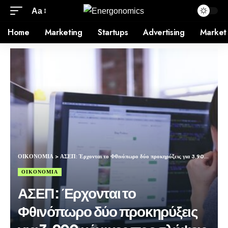
Aa
Home
Marketing
Startups
Advertising
Market
ΟΙΚΟΝΟΜΙΑ
>
ΑΣΕΠ: Έρχονται το Φθινόπωρο δύο προκηρύξεις για 3.900 μόνιμες προσλήψεις χωρίς πτυχίο
ΟΙΚΟΝΟΜΙΑ
ΑΣΕΠ: Έρχονται το
Φθινόπωρο δύο προκηρύξεις