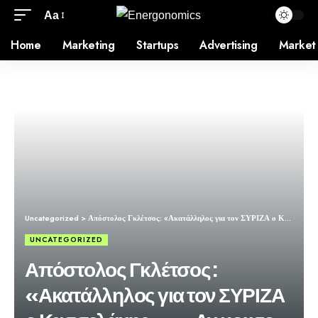
Aa
Home
Marketing
Startups
Advertising
Market
Uncategorized
>
Απόστολος Γκλέτσος: «Ακατάλληλος για τον ΣΥΡΙΖΑ ο Κασσελάκης» – «Αν μου το ζητήσει ο Τσίπρας, θα αποσύρω την υποψηφιότητα»
UNCATEGORIZED
Απόστολος Γκλέτσος:
«Ακατάλληλος για τον ΣΥΡΙΖΑ