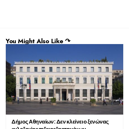
You Might Also Like ↷
Δήμος Αθηναίων: Δεν κλείνει ο ξενώνας
φιλοξενίας τοξικοεξαρτημένων