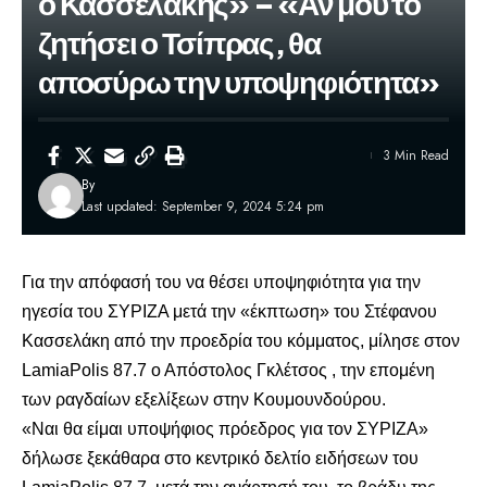
ο Κασσελάκης» – «Αν μου το
ζητήσει ο Τσίπρας, θα
αποσύρω την υποψηφιότητα»
3 Min Read
By
Last updated: September 9, 2024 5:24 pm
Για την απόφασή του να θέσει υποψηφιότητα για την
ηγεσία του ΣΥΡΙΖΑ μετά την «έκπτωση» του Στέφανου
Κασσελάκη από την προεδρία του κόμματος, μίλησε στον
LamiaPolis 87.7 ο
Απόστολος Γκλέτσος
, την επομένη
των ραγδαίων εξελίξεων στην Κουμουνδούρου.
«Ναι θα είμαι υποψήφιος πρόεδρος για τον ΣΥΡΙΖΑ»
δήλωσε ξεκάθαρα στο κεντρικό δελτίο ειδήσεων του