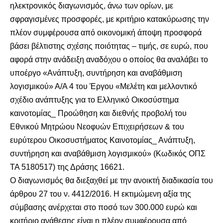
ηλεκτρονικός διαγωνισμός, άνω των ορίων, με
σφραγισμένες προσφορές, με κριτήριο κατακύρωσης την
πλέον συμφέρουσα από οικονομική άποψη προσφορά
βάσει βέλτιστης σχέσης ποιότητας – τιμής, σε ευρώ, που
αφορά στην ανάδειξη αναδόχου ο οποίος θα αναλάβει το
υποέργο «Ανάπτυξη, συντήρηση και αναβάθμιση
λογισμικού» Α/Α 4 του Έργου «Μελέτη και μελλοντικό
σχέδιο ανάπτυξης για το Ελληνικό Οικοσύστημα
καινοτομίας_ Προώθηση και διεθνής προβολή του
Εθνικού Μητρώου Νεοφυών Επιχειρήσεων & του
ευρύτερου Οικοσυστήματος Καινοτομίας_ Ανάπτυξη,
συντήρηση και αναβάθμιση λογισμικού» (Κωδικός ΟΠΣ
ΤΑ 5180517) της Δράσης 16621.
Ο διαγωνισμός θα διεξαχθεί με την ανοικτή διαδικασία του
άρθρου 27 του ν. 4412/2016. Η εκτιμώμενη αξία της
σύμβασης ανέρχεται στο ποσό των 300.000 ευρώ και
κριτήριο ανάθεσης είναι η πλέον συμφέρουσα από